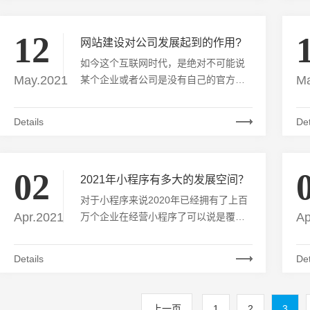
面的疑问。 一、颜色太花哨，没有主次
这个错误不禁让我想起了客户要求的五
12
彩斑斓的黑，一般客户都希望自己的网
网站建设对公司发展起到的作用?
站有视觉冲击力，让人眼前一亮。 所以
如今这个互联网时代，是绝对不可能说
很多设计师在设计的时候，就用大量的
May.2021
Ma
某个企业或者公司是没有自己的官方网
颜色，并且还用了很多花哨的图片。 这
站的。如果说，你想要了解某个企业的
样确实会给浏览用户带来极大的视觉冲
信息，你会怎么做呢？大部分的人都会
Details
Det
击力，但是不要忘记了网站本身的作
在搜索引擎搜索，下面，我们谈谈关于
用，那就是传递企业信息。 要知道客户
网站建设的设计对公司发展有着怎样的
进
意义。其实，有相当一部分的公司都是
02
为了顺应时代，才把网站建起来。正因
2021年小程序有多大的发展空间？
如此，超过一半的网站都是形式，实际
对于小程序来说2020年已经拥有了上百
上是他们并没有正确认识到公司网站和
Apr.2021
Ap
万个企业在经营小程序了可以说是覆盖
网络营销之间的两大需求关系。缺少网
了各个领域内，那么相对于很多企业商
络营销和公司信息化的认知。 随着互联
家来说有关于2021年小程序未来发展空
Details
Det
网应用的快速发展，不久将来，一个企
间都是各位企业商家们关注的一个问
业将会拥有两个甚至多个网站，它们会
题，今日小编就针对这一类问题做一个
分别用于不同的目的。
简单的分析，以供各位企业商家们来参
上一页
1
2
3