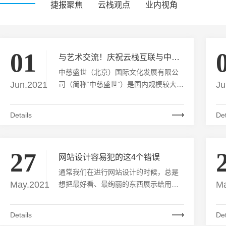
捷报聚焦
云栈观点
业内视角
01
与艺术交流！庆祝云栈互联与中慈盛世签订合作
中慈盛世（北京）国际文化发展有限公
Jun.2021
Ju
司（简称“中慈盛世”）是国内规模较大的
艺术品综合服务机构之一，创始于2012
年，总部位于北京，辐射全国。自成立
Details
Det
伊始，历时十载，公司始终专注于<艺术
品鉴定评估师>、<文物修复师>技能培
训、考证、就业指导服务。在此基础
27
上，还延伸派生出文物鉴定中心、艺术
网站设计容易犯的这4个错误
品交流中心、文玩商城交易中心、文物
通常我们在进行网站设计的时候，总是
修复中心、同学联谊中心、文物拍卖中
May.2021
Ma
想把最好看、最绚丽的东西展示给用
心，极大丰富完善了艺术品鉴赏领域。
户。可是有时候以这种初衷做出来的网
七大中心使中慈盛世成为文物艺术界的
站，反应反而不好，到底是哪里出了问
Details
Det
瑰丽奇葩。
题呢？我相信很多网站设计师也有这方