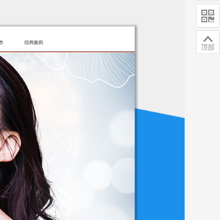


顶部