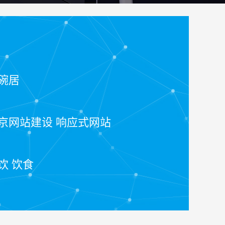
碗居
京网站建设 响应式网站
饮 饮食