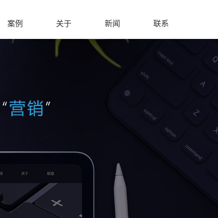
案例
关于
新闻
联系