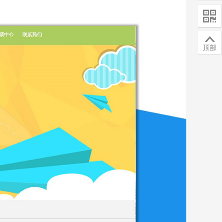


顶部