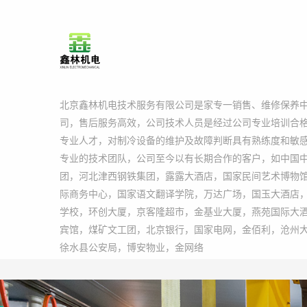
北京鑫林机电技术服务有限公司是家专一销售、维修保养
司，售后服务高效，公司技术人员是经过公司专业培训合
专业人才，对制冷设备的维护及故障判断具有熟练度和敏
专业的技术团队，公司至今以有长期合作的客户，如中国
团，河北津西钢铁集团，露露大酒店，国家民间艺术博物
际商务中心，国家语文翻译学院，万达广场，国玉大酒店
学校，环创大厦，京客隆超市，金基业大厦，燕苑国际大
宾馆，煤矿文工团，北京银行，国家电网，金佰利，沧州
徐水县公安局，博安物业，金网络